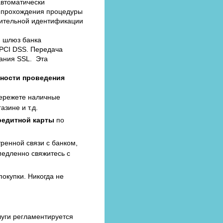
автоматически
я прохождения процедуры
ительной идентификации
й шлюз банка
PCI DSS. Передача
ания SSL. Эта
ности проведения
бережете наличные
азине и т.д.
редитной карты
по
ренной связи с банком,
медленно свяжитесь с
окупки. Никогда не
луги регламентируется