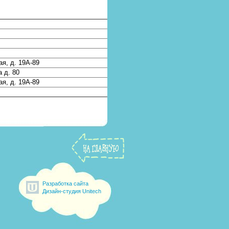
ая, д. 19А-89
а д. 80
ая, д. 19А-89
Разработка сайта
Дизайн-студия Unitech