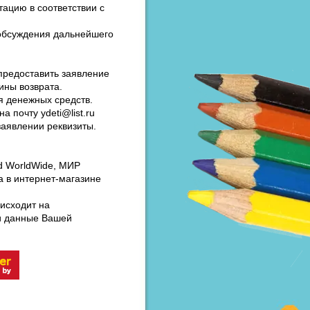
тацию в соответствии с
 обсуждения дальнейшего
предоставить заявление
ины возврата.
я денежных средств.
 почту ydeti@list.ru
заявлении реквизиты.
rd WorldWide, МИР
а в интернет-магазине
оисходит на
ти данные Вашей