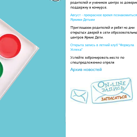
родителей и учеников центра за довери
поддержку в конкурсе.
Август - прекрасное время познакомиться
Яркими Детьми
Приглашаем родителей и ребят на дни
открытых дверей в сети образовательн
центров Яркие Дети.
Открыта запись в летний клуб "Формула
Успеха"
Успейте забронировать место по
спецпредложению апреля
Архив новостей