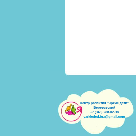
Центр развития "Яркие дети"
Березовский
+7 (343) 288-02-38
yarkiedeti.brz@gmail.com