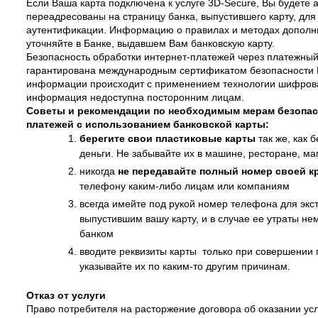
Если Ваша карта подключена к услуге 3D-Secure, Вы будете 
переадресованы на страницу банка, выпустившего карту, дл
аутентификации. Информацию о правилах и методах дополн
уточняйте в Банке, выдавшем Вам банковскую карту.
Безопасность обработки интернет-платежей через платежны
гарантирована международным сертификатом безопасности 
информации происходит с применением технологии шифров
информация недоступна посторонним лицам.
Советы и рекомендации по необходимым мерам безопас
платежей с использованием банковской карты:
берегите свои пластиковые карты
так же, как 
деньги. Не забывайте их в машине, ресторане, маг
никогда
не передавайте полный номер своей к
телефону каким-либо лицам или компаниям
всегда имейте под рукой номер телефона для экст
выпустившим вашу карту, и в случае ее утраты не
банком
вводите реквизиты карты только при совершении п
указывайте их по каким-то другим причинам.
Отказ от услуги
Право потребителя на расторжение договора об оказании ус