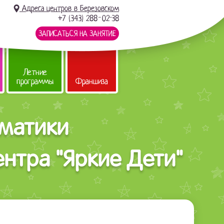
Адреса центров в Березовском
+7 (343) 288-02-38
ЗАПИСАТЬСЯ НА ЗАНЯТИЕ
Летние
программы
Франшиза
ематики
нтра "Яркие Дети"