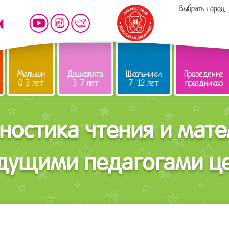
Выбрать город
Малыши
Дошколята
Школьники
Проведение
0-3 лет
3-7 лет
7-12 лет
праздников
ностика чтения и мат
дущими педагогами це