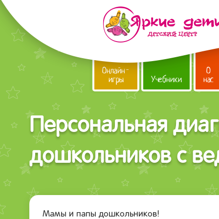
Онлайн-
О
игры
Учебники
нас
Персональная диаг
дошкольников с ве
Мамы и папы дошкольников!