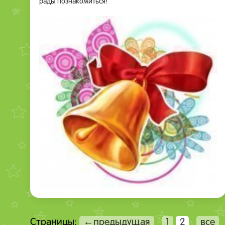
рады познакомиться!
Страницы:
←предыдущая
1
2
все