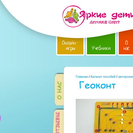
Онлайн-
О
игры
Учебники
нас
Главная
/
Каталог пособий
/
авторски
Геоконт