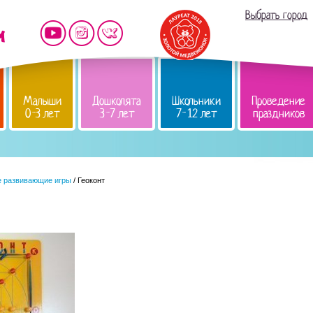
Выбрать город
Малыши
Дошколята
Школьники
Проведение
0-3 лет
3-7 лет
7-12 лет
праздников
е развивающие игры
/ Геоконт