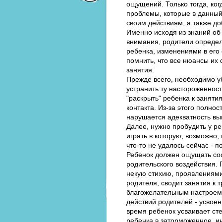
ощущений. Только тогда, ког
проблемы, которые в данный
своим действиям, а также д
Именно исходя из знаний об
внимания, родители определ
ребенка, изменениями в его 
помнить, что все нюансы их
занятия.
Прежде всего, необходимо у
устранить ту настороженнос
"раскрыть" ребенка к заняти
контакта. Из-за этого полно
нарушается адекватность в
Далее, нужно пробудить у ре
играть в которую, возможно,
что-то не удалось сейчас - 
Ребенок должен ощущать сос
родительского воздействия. 
некую стихию, проявлениями
родителя, сводит занятия к 
благожелательным настроем.
действий родителей - усвоен
время ребенок усваивает ст
ребенка в заторможенное, и