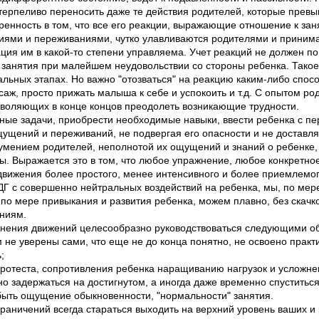
 терпеливо переносить даже те действия родителей, которые прев
енность в том, что все его реакции, выражающие отношение к за
ми и переживаниями, чутко улавливаются родителями и принима
ация им в какой-то степени управляема. Учет реакций не должен п
анятия при малейшем неудовольствии со стороны ребенка. Такое
льных этапах. Но важно "отозваться" на реакцию каким-либо спос
саж, просто прижать малыша к себе и успокоить и т.д. С опытом р
озволяющих в конце концов преодолеть возникающие трудности.
ые задачи, приобрести необходимые навыки, ввести ребенка с пе
ущений и переживаний, не подвергая его опасности и не доставля
умением родителей, неполнотой их ощущений и знаний о ребенке,
ы. Выражается это в том, что любое упражнение, любое конкретно
вижения более простого, менее интенсивного и более приемлемог
ДГ с совершенно нейтральных воздействий на ребенка, мы, по мер
 по мере привыкания и развития ребенка, можем плавно, без скачк
ниям.
ожнения движений целесообразно руководствоваться следующими 
ем не уверены сами, что еще не до конца понятно, не освоено прак
;
протеста, сопротивления ребенка наращиванию нагрузок и усложн
о задержаться на достигнутом, а иногда даже временно спуститься
быть ощущение обыкновенности, "нормальности" занятия.
граничений всегда стараться выходить на верхний уровень ваших и