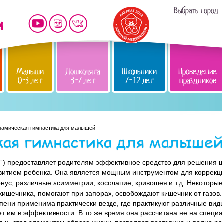
Выбрать город
Малыши
Дошколята
Школьники
Проведение
0-3 лет
3-7 лет
7-12 лет
праздников
намическая гимнастика для малышей
ая гимнастика для малыше
Г) предоставляет родителям эффективное средство для решения ши
витием ребенка. Она является мощным инструментом для коррекц
тонус, различные асимметрии, косолапие, кривошея и т.д. Некотор
кишечника, помогают при запорах, освобождают кишечник от газов.
пени применима практически везде, где практикуют различные вид
ет им в эффективности. В то же время она рассчитана не на специа
я и, став элементом образа жизни, позволяет постоянно и полно р