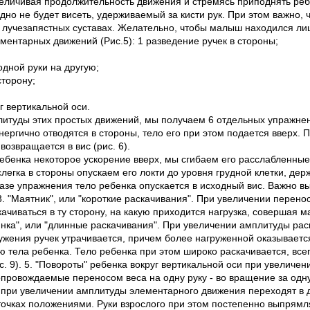
еличивая продолжительность движения и стремясь приподнять ребен
бодно не будет висеть, удерживаемый за кисти рук. При этом важно
в лучезапястных суставах. Желательно, чтобы малыш находился ли
ментарных движений (Рис.5): 1 разведение ручек в стороны;
одной руки на другую;
сторону;
;
г вертикальной оси.
итуды этих простых движений, мы получаем 6 отдельных упражне
 энергично отводятся в стороны, тело его при этом подается вверх.
озвращается в вис (рис. 6).
ребенка некоторое ускорение вверх, мы сгибаем его расслабленные 
легка в стороны опускаем его локти до уровня грудной клетки, де
азе упражнения тело ребенка опускается в исходный вис. Важно в
 3. "Маятник", или "короткие раскачивания". При увеличении перено
ачиваться в ту сторону, на какую приходится нагрузка, совершая 
ьянка", или "длинные раскачивания". При увеличении амплитуды рас
ужения ручек утрачивается, причем более нагруженной оказывается
 тела ребенка. Тело ребенка при этом широко раскачивается, все
. 9). 5. "Повороты" ребенка вокруг вертикальной оси при увеличе
провождаемые переносом веса на одну руку - во вращение за одну р
 при увеличении амплитуды элементарного движения переходят в 
точках положениями. Руки взрослого при этом постепенно выпрямл