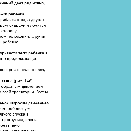
жнений дает ряд новых,
ожки ребенка
приближается, а другая
руку снаружи и ложится
 сторону.
ном положении, а ручки
ки ребенка
привести тело ребенка в
венно продолжающее
совершать сальто назад
алыша (рис. 14б).
о обратным движением.
 всей траектории. Затем
ебенок широким движением
очке ребенок уже
гкого спуска в
 прогнуться, слегка
рез плечо.
, когда увеличение