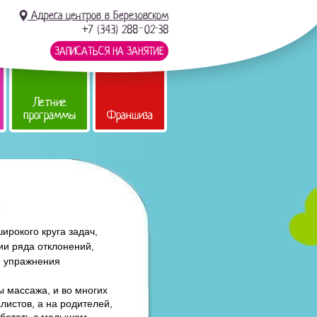
Адреса центров в Березовском
+7 (343) 288-02-38
ЗАПИСАТЬСЯ НА ЗАНЯТИЕ
Летние
программы
Франшиза
й
рокого круга задач,
ии ряда отклонений,
ые упражнения
ы массажа, и во многих
листов, а на родителей,
аботать с малышом.