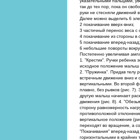
указательными пальцами, ув
так до тех пор, пока он сво
руки не стесняли движений 
Далее можно выделить 6 эле
2 покачивание вверх-вниз;
3 частичный перенос веса с 
4 покачивание из стороны в 
5 покачивание вперед-назад
6 небольшие повороты вокру
Постепенно увеличивая ампл
1. "Крестик". Ручки ребенка
исходное положение малыш в
2. "Пружинка". Придав телу 
встречным движение вниз и с
вертикальными. Во второй ф
плавно, без рывков (рис. 7).
другую малыш начинает раск
движения (рис. 8). 4. "Обез
сторону равномерность нагр
противоположной отклонению
вертикальное положение (рис
переходят во вращение, а со
"Покачивания" вперед-назад
горизонтальными в крайних 