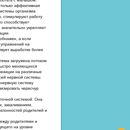
 только эффективная
системы организма.
, стимулируют работу
о способствует
а значительно укрепляет
ации.
обнажен, а если
и упражнений на
твует выработке более
тема загружена потоком
 быстро меняющихся
реакции на различные
всей нервной системы.
 нервную систему
визировать чересчур
точной системой. Она
м, закаливанием,
склонностей родителей и
между родителями и
дящего на уровне