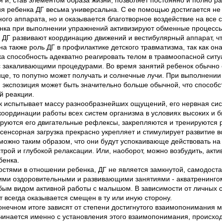
ия ребенка ДГ весьма универсальна. С ее помощью достигается не
ого аппарата, но и оказывается благотворное воздействие на все 
енка при выполнении упражнений активизируют обменные процессы
я ДГ развивают координацию движений и вестибулярный аппарат, чт
а также роль ДГ в профилактике детского травматизма, так как он
ка способность адекватно реагировать телом в травмоопасной ситу
 закаливающими процедурами. Во время занятий ребенок обычно 
це, то попутно может получать и солнечные лучи. При выполнени
 экспозиция может быть значительно больше обычной, что способс
 реакции.
к испытывает массу разнообразнейших ощущений, его нервная сис
координации работы всех систем организма в условиях высоких и
ируются его двигательные рефлексы, закрепляются и тренируются 
сенсорная загрузка прекрасно укрепляет и стимулирует развитие 
ожно таким образом, что они будут успокаивающе действовать на
рой и глубокой релаксации. Или, наоборот, можно возбудить, акти
бенка.
тями в отношении ребенка, ДГ не является замкнутой, самодоста
гими оздоровительными и развивающими занятиями - акватренинго
бым видом активной работы с малышом. В зависимости от личных 
 всегда оказывается смещен в ту или иную сторону.
конечном итоге зависят от степени достигнутого взаимопонимания 
чинается именно с установления этого взаимопонимания, происхо