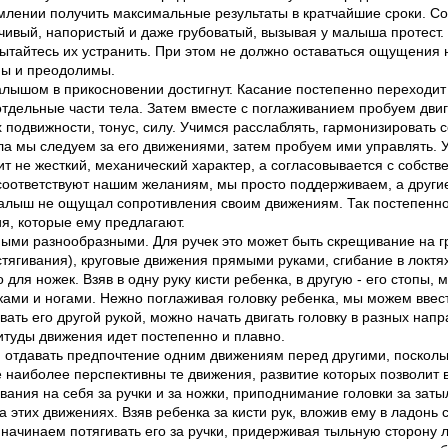
емлении получить максимальные результаты в кратчайшие сроки. Со
чивый, напористый и даже грубоватый, вызывая у малыша протест.
ытайтесь их устранить. При этом не должно оставаться ощущения н
ны и преодолимы.
алышом в прикосновении достигнут. Касание постепенно переходит
тдельные части тела. Затем вместе с поглаживанием пробуем двиг
 подвижности, тонус, силу. Учимся расслаблять, гармонизировать 
а мы следуем за его движениями, затем пробуем ими управлять. 
ит не жесткий, механический характер, а согласовывается с собс
 соответствуют нашим желаниям, мы просто поддерживаем, а други
 малыш не ощущал сопротивления своим движениям. Так постепенн
я, которые ему предлагают.
мыми разнообразными. Для ручек это может быть скрещивание на г
тягивания), круговые движения прямыми руками, сгибание в локтях
о для ножек. Взяв в одну руку кисти ребенка, в другую - его стопы
ками и ногами. Нежно поглаживая головку ребенка, мы можем ввес
ать его другой рукой, можно начать двигать головку в разных напр
туды движения идет постепенно и плавно.
й отдавать предпочтение одним движениям перед другими, поскольк
же наиболее перспективны те движения, развитие которых позволит
вания на себя за ручки и за ножки, приподнимание головки за заты
 этих движениях. Взяв ребенка за кисти рук, вложив ему в ладонь
, начинаем потягивать его за ручки, придерживая тыльную сторону