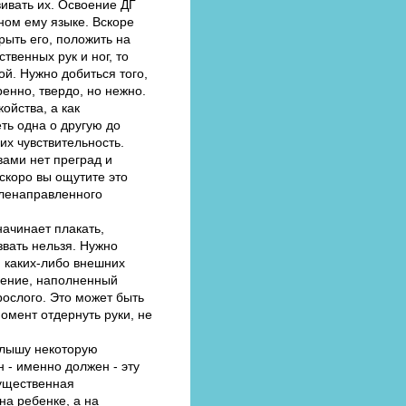
ивать их. Освоение ДГ
ном ему языке. Вскоре
рыть его, положить на
твенных рук и ног, то
ой. Нужно добиться того,
енно, твердо, но нежно.
ойства, а как
ть одна о другую до
их чувствительность.
вами нет преград и
скоро вы ощутите это
еленаправленного
начинает плакать,
звать нельзя. Нужно
я каких-либо внешних
мление, наполненный
рослого. Это может быть
момент отдернуть руки, не
малышу некоторую
 - именно должен - эту
существенная
на ребенке, а на