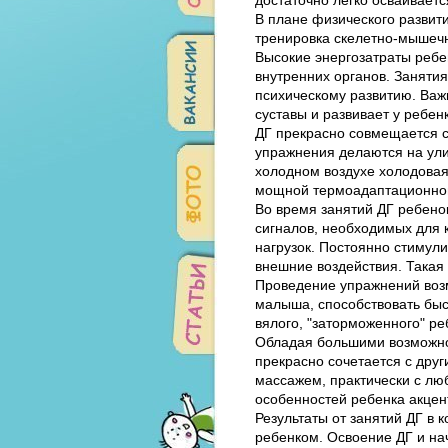
В плане физического развит
тренировка скелетно-мышечн
Высокие энергозатраты реб
внутренних органов. Заняти
психическому развитию. Важн
суставы и развивает у ребен
ДГ прекрасно совмещается с
упражнения делаются на ули
холодном воздухе холодовая
мощной термоадаптационной
Во время занятий ДГ ребено
сигналов, необходимых для 
нагрузок. Постоянно стимул
внешние воздействия. Такая 
Проведение упражнений возм
малыша, способствовать быст
вялого, "заторможенного" ре
Обладая большими возможнос
прекрасно сочетается с дру
массажем, практически с лю
особенностей ребенка акцент
Результаты от занятий ДГ в 
ребенком. Освоение ДГ и на