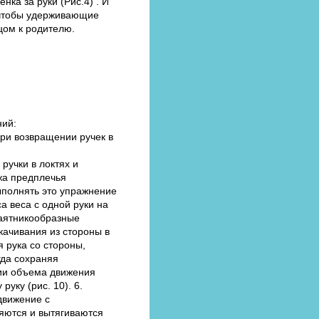
ка за руки (Рис.4) . И
, чтобы удерживающие
цом к родителю.
ний:
 При возвращении ручек в
ручки в локтях и
ржа предплечья
ыполнять это упражнение
са веса с одной руки на
маятникообразные
качивания из стороны в
 рука со стороны,
гда сохраняя
нии объема движения
уку (рис. 10). 6.
движение с
яются и вытягиваются