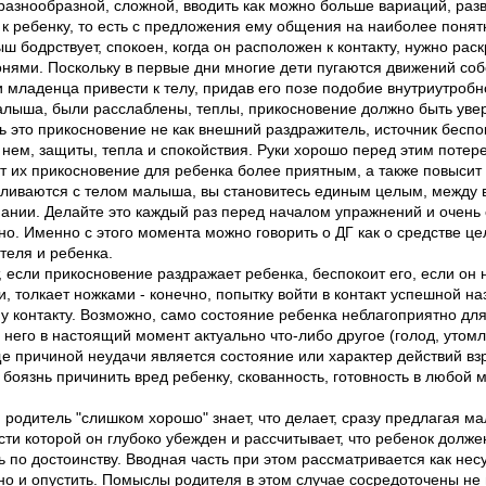
разнообразной, сложной, вводить как можно больше вариаций, разв
 к ребенку, то есть с предложения ему общения на наиболее понят
ш бодрствует, спокоен, когда он расположен к контакту, нужно раск
нями. Поскольку в первые дни многие дети пугаются движений собс
 младенца привести к телу, придав его позе подобие внутриутробн
лыша, были расслаблены, теплы, прикосновение должно быть увер
это прикосновение не как внешний раздражитель, источник беспок
нем, защиты, тепла и спокойствия. Руки хорошо перед этим потере
 их прикосновение для ребенка более приятным, а также повысит 
 сливаются с телом малыша, вы становитесь единым целым, между 
ании. Делайте это каждый раз перед началом упражнений и очень 
о. Именно с этого момента можно говорить о ДГ как о средстве ц
теля и ребенка.
 если прикосновение раздражает ребенка, беспокоит его, если он 
и, толкает ножками - конечно, попытку войти в контакт успешной на
у контакту. Возможно, само состояние ребенка неблагоприятно дл
 него в настоящий момент актуально что-либо другое (голод, уто
аще причиной неудачи является состояние или характер действий вз
, боязнь причинить вред ребенку, скованность, готовность в любой 
 родитель "слишком хорошо" знает, что делает, сразу предлагая 
ти которой он глубоко убежден и рассчитывает, что ребенок должен
ь по достоинству. Вводная часть при этом рассматривается как не
о и опустить. Помыслы родителя в этом случае сосредоточены не 