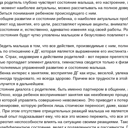
да родитель глубоко чувствует состояние малыша, его настроение,
 момент наиболее актуальны, можно рассчитывать на полное дове
обиться понимания ребенком происходящего с ним.
 общем развитии и состоянии ребенка, о наиболее актуальных пр
яют ход занятия, его цели, расставляют нужные акценты, внимате
состоянии и, естественно, адекватно изменяя ход своей работы. Р
 состояния будут чутко уловлены малышом и безусловно повлияют н
бедить малыша в том, что все действия, производимые с ним, пол
ть по отношению к ДГ, которая является выражением его инстинкта
ям. Страх, недоверие к действиям родителей - вот первое препятст
стью пропадает элемент диалога, гимнастика сводится только к физи
ыполняемых упражнений развитию и состоянию малыша.
бенка интерес к занятиям, восприятие ДГ как игры, веселой, увлек
 иногда трудновато, но всегда здорово. Причем все трудности в это
получится в дальнейшем.
тояние диалога с родителем, быть именно партнером в общении, 
Плохо, когда ребенок воспринимает занятия как неизбежную процеду
 которой управлять совершенно невозможно. Это приводит к потер
тренировке, которую ребенок лишь стоически переносит, даже, казал
 При этом отсутствие отрицательных реакций малыша не является
ный опыт подсказывает ему, что все это можно пережить, что все эт
ереотип неспособности влиять на ситуацию своими реакциями. Так
ндифферентное состояние, ведет к подавленности и пассивности.