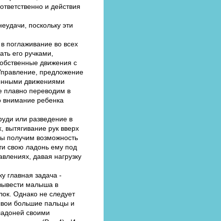
ответственно и действия
еудачи, поскольку эти
 в поглаживание во всех
ать его ручками,
собственные движения с
Управление, предложение
твенными движениями
е плавно переводим в
о внимание ребенка
руди или разведение в
, вытягивание рук вверх
, мы получим возможность
ти свою ладонь ему под
авлениях, давая нагрузку
у главная задача -
 вывести малыша в
лок. Однако не следует
 свои большие пальцы и
 ладоней своими