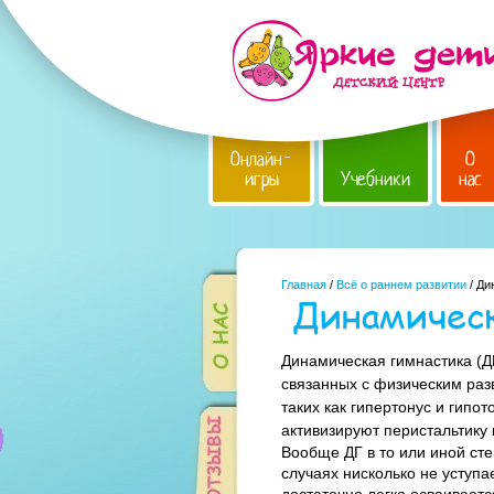
Онлайн-
О
игры
Учебники
нас
Главная
/
Всё о раннем развитии
/ Ди
Динамическ
Динамическая гимнастика (Д
связанных с физическим раз
таких как гипертонус и гипо
активизируют перистальтику 
Вообще ДГ в то или иной сте
случаях нисколько не уступа
достаточно легко осваиваетс