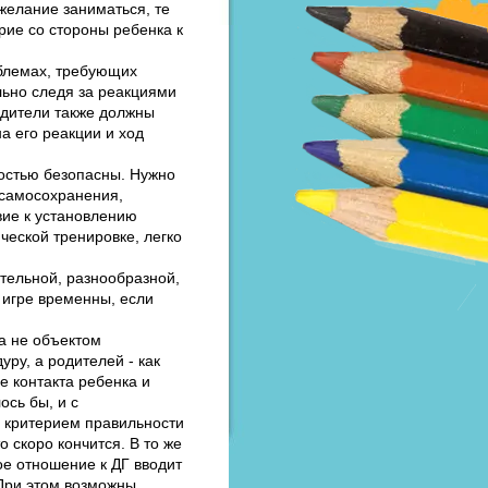
 желание заниматься, те
рие со стороны ребенка к
облемах, требующих
льно следя за реакциями
одители также должны
а его реакции и ход
ностью безопасны. Нужно
 самосохранения,
вие к установлению
ческой тренировке, легко
ательной, разнообразной,
й игре временны, если
а не объектом
ру, а родителей - как
е контакта ребенка и
ось бы, и с
 критерием правильности
о скоро кончится. В то же
ое отношение к ДГ вводит
 При этом возможны