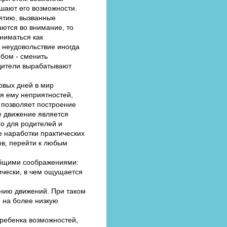
ышают его возможности.
нятию, вызванные
ются во внимание, то
ониматься как
 неудовольствие иногда
обом - сменить
одители вырабатывают
рвых дней в мир
я ему неприятностей,
 позволяет построение
е движение является
о для родителей и
е наработки практических
ов, перейти к любым
общими соображениями:
тически, в чем ощущается
ению движений. При таком
 на более низкую
 ребенка возможностей,