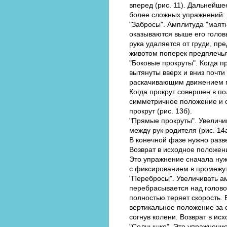
вперед (рис. 11). Дальнейш
более сложных упражнений:
"Забросы". Амплитуда "маятн
оказываются выше его головы
рука удаляется от груди, п
животом поперек предплечья 
"Боковые прокруты". Когда п
вытянуты вверх и вниз почти
раскачивающим движением пр
Когда прокрут совершен в п
симметричное положение и с
прокрут (рис. 13б).
"Прямые прокруты". Увеличи
между рук родителя (рис. 14а
В конечной фазе нужно разве
Возврат в исходное положен
Это упражнение сначала нуж
с фиксированием в промежут
"Перебросы". Увеличивать а
перебрасывается над головой
полностью теряет скорость. 
вертикальное положение за с
согнув колени. Возврат в и
"Солнышко". Это упражнение