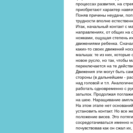
процессах развития, на стр
приобретают характер навяз
Поняв причины неудачи, поп
трудности вполне естествен
Итак, начальный контакт с м
направлениях, от общих на о
ножками, ощущая степень их
движениями ребенка. Сначал
каких-то своих движений нос
малыша: те из них, которые
новое русло, но так, чтобы
переключается на те действи
Движения эти могут быть са
стороны (в дальнейшем - рас
над головой и т.п. Аналогичн
работать одновременно с ру
затылок. Продолжая поглажив
на шею. Наращивание ампли
На этом этапе нет основани
установить контакт. Но все 
положение висев. Это потяги
сосредотачиваться именно на
почувствовав как он сжал их