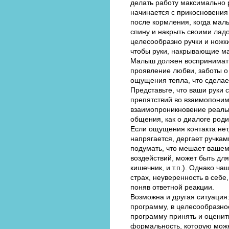
делать работу максимально 
начинается с прикосновения
после кормления, когда малы
спину и накрыть своими ладо
целесообразно ручки и ножки
чтобы руки, накрывающие ма
Малыш должен воспринимать 
проявление любви, заботы о 
ощущения тепла, что сделает
Представьте, что ваши руки
препятствий во взаимопоним
взаимопроникновение реальн
общения, как о диалоге роди
Если ощущения контакта нет,
напрягается, дергает ручкам
подумать, что мешает вашем
воздействий, может быть для
кишечник, и т.п.). Однако ч
страх, неуверенность в себе
поняв ответной реакции.
Возможна и другая ситуация:
программу, в целесообразнос
программу принять и оценит
формальность, которую можн