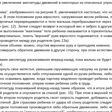
ее увеличение амплитуды движений в некоторых из описанных упра
ика", изображенного на рисунке 8, увеличивается настолько, что н
. В этом положении рука взрослого, нагруженная весом ребенка, 
редплечья перекрещиваются и тело малыша перебрасывается через 
(рис. 12). Затем следует возврат в исходный вис и заброс в другую
ри выполнении "маятника" тело ребенка оказывается в горизонталь
 вертикально, локоть "верхней" руки взрослого поднимается, и нож
оводятся между рук родителя (рис.13а).
олном объеме, можно, опустив верхнюю руку и приподняв нижнюю, 
овершить обратное движение в другую сторону, при этом естест
ваем амплитуду раскачивания вперед-назад, пока малыш не будет 
).
рнуть свои запястья, уменьшив скручивающую нагрузку на ручки м
ие осуществляется либо отпусканием одной из ручек ребенка, либ
но осваивать вдвоем, когда партнер медленно проводит ребенка по
очном положении, уперев ножки ребенка себе в грудь.
мплитуду покачиваний вперед-назад таким образом, что в итоге р
 родителя и опускается за спиной (рис. 15). При этом в верхней т
Во втором полукруге родитель гасит скорость падения, добиваясь мя
пиной. Для страховки ребенка от удара об спину родителю следует
сходное положение производится либо обратным движением, либо че
 вырастает из "длинных раскачиваний", изображенных на рисунке 9