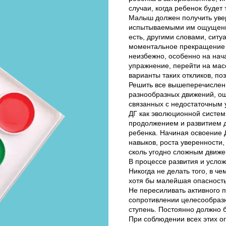
случаи, когда ребенок будет
Малыш должен получить увер
испытываемыми им ощущения
есть, другими словами, ситу
моментальное прекращение з
неизбежно, особенно на нача
упражнение, перейти на мас
варианты таких откликов, п
Решить все вышеперечисленн
разнообразных движений, ощ
связанных с недостаточным 
ДГ как эволюционной систем
продолжением и развитием д
ребенка. Начиная освоение 
навыков, роста уверенности,
сколь угодно сложным движе
В процессе развития и усл
Никогда не делать того, в ч
хотя бы малейшая опасность
Не пересиливать активного 
сопротивлении целесообразн
ступень. Постоянно должно 
При соблюдении всех этих о