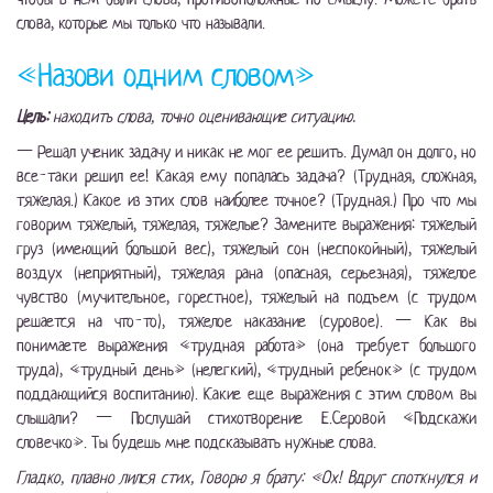
слова, которые мы только что называли.
«Назови одним словом»
Цель:
находить слова, точно оценивающие ситуацию.
— Решал ученик задачу и никак не мог ее решить. Думал он долго, но
все-таки решил ее! Какая ему попалась задача? (Трудная, сложная,
тяжелая.) Какое из этих слов наиболее точное? (Трудная.) Про что мы
говорим тяжелый, тяжелая, тяжелые? Замените выражения: тяжелый
груз (имеющий большой вес), тяжелый сон (неспокойный), тяжелый
воздух (неприятный), тяжелая рана (опасная, серьезная), тяжелое
чувство (мучительное, горестное), тяжелый на подъем (с трудом
решается на что-то), тяжелое наказание (суровое). — Как вы
понимаете выражения «трудная работа» (она требует большого
труда), «трудный день» (нелегкий), «трудный ребенок» (с трудом
поддающийся воспитанию). Какие еще выражения с этим словом вы
слышали? — Послушай стихотворение Е.Серовой «Подскажи
словечко». Ты будешь мне подсказывать нужные слова.
Гладко, плавно лился стих, Говорю я брату: «Ох! Вдруг споткнулся и