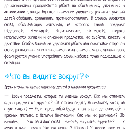
дошкольниками продолжается работа по обогащению, уточнению и
активизации словаря. Большое внимание уделяется развитию умений
детей обобщать, сравнивать, противопоставлять. В словарь вводятся
слова, обозначающие материал, из которого сделан предмет
(«дерево», «металл», «пластмасса», «стекло»), широко
используются загадки и описания предметов, их свойств, качеств и
действий. Особое внимание уделяется работе над смысловой стороной
слова, расширению запаса синонимов и антонимов, многозначных слов,
формируется умение употреблять слова, наиболее точно подходящие к
ситуации.
«Что вы видите вокруг?»
Цель:
уточнить представления детей о названии предметов.
— Назови предметы, которые ты видишь вокруг. Как мы отличаем
один предмет от другого? (За столом сидят, занимаются, едят, на
стуле сидят.) — Если перед тобой будут стоять две девочки, обе в
красных платьях, с белыми бантиками. Как мы их различаем? (По
именам.) — Что означают слова... «мяч», «кукла», «ручка»? — У
меня в руке... ручка. Что ею делают? (Пишут.) У двери тоже есть