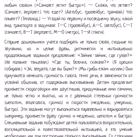
любым словом («Самолет летит быстро»). — Скажи, что летает?
(Самолет, вертолет.) Что едет? (Автобус, троллейбус, трамвай.) Что
плывет? (Теплоход.) — Угадай по первому и последнему звуку, какой
вид транспорта я задумала: Т—С (троллейбус), А—С (автобус), С—Т
(самолет), В—Т (вертолет), М—О (метро), Т—И (такси).
Старшие дошкольники учатся подбирать не только слова, сходные по
звучанию, но и целые фразы, ритмически и интонационно
продолжающие заданное предложение: «Зайчик-зайчик, где гулял?»
(На полянке танцевал.) «Где ты, белочка, скакала?» (Я орешки
собирала.) «Эй, зверята, где вы были?» (Мы грибы ежам носили.) Они
приучаются изменять громкость голоса, темп речи, в зависимости от
условий общения, от содержания высказывания. Детям предлагают
произнести скороговорки или двустишия, придуманные ими самими,
не только четко и внятно, но и с различной степенью громкости
(шепотом, вполголоса, громко) и скорости (медленно, умеренно,
быстро). Эти задания могут выполняться параллельно и варьироваться
(например, произнести фразу громко и медленно, шепотом и быстро).
Специальные задания побуждают детей пользоваться вопросительной,
восклицательной и повествовательной интонацией, а это умение
необходимо им при построении связного высказывания. Со старшими