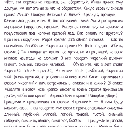
«Нет, эта веревка не годится, она оборвется». Миша принес ему
другую. «А вот эта ни за что не оборвется». Какую веревку сначала
принес Миша? (Тонкую, ветхую.) А затем? (Крепкую, прочную.) —
Качели папа делал летом. Но вот наступила... зима. Миша рос крепким
мальчиком (здоровым, сильным). Вышел он покататься на коньках и
почувствовал под ногами крепкий лед. Как сказать по-другому?
(Прочный, нехрупкий.) Мороз крепчал (становился сильнее). — Как ты
понимаешь выражение «крепкий орешек»? (Его трудно разбить,
сломать.) Так говорят не только про орехи, но и про людей, которых
никакие невзгоды не сломают. О них говорят: «крепкий духом»
(значит, сильный, стойкий человек). — Объясните, что значат слова:
«крепкая ткань» (прочная), «крепкий сон» (глубокий), «крепкий
чай» (очень крепкий, не разбавленный кипятком). Какие выражения со
словом «крепкий» вам встречались в сказках и в каких? (В сказке
«Козлята и волк» коза крепко-накрепко (очень строго) приказывала
детям, чтобы они крепко-накрепко (очень крепко) запирали дверь.) —
Придумайте предложения со словом «крепкий». — Я вам буду
называть слова, а вы говорите мне слова с противоположным смыслом:
длинный, глубокий, мягкий, легкий, тонкий, густой, сильный;
говорить, смешить, падать, смеяться, бежать. — Придумайте рассказ,
чтобы в нем были слова, противоположные по смыслу. Можете брать