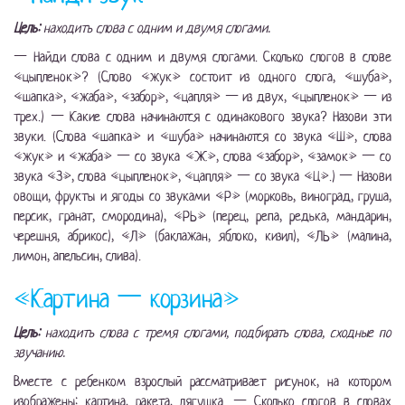
Цель:
находить слова с одним и двумя слогами.
— Найди слова с одним и двумя слогами. Сколько слогов в слове
«цыпленок»? (Слово «жук» состоит из одного слога, «шуба»,
«шапка», «жаба», «забор», «цапля» — из двух, «цыпленок» — из
трех.) — Какие слова начинаются с одинакового звука? Назови эти
звуки. (Слова «шапка» и «шуба» начинаются со звука «Ш», слова
«жук» и «жаба» — со звука «Ж», слова «забор», «замок» — со
звука «З», слова «цыпленок», «цапля» — со звука «Ц».) — Назови
овощи, фрукты и ягоды со звуками «Р» (морковь, виноград, груша,
персик, гранат, смородина), «РЬ» (перец, репа, редька, мандарин,
черешня, абрикос), «Л» (баклажан, яблоко, кизил), «ЛЬ» (малина,
лимон, апельсин, слива).
«Картина — корзина»
Цель:
находить слова с тремя слогами, подбирать слова, сходные по
звучанию.
Вместе с ребенком взрослый рассматривает рисунок, на котором
изображены: картина, ракета, лягушка. — Сколько слогов в словах