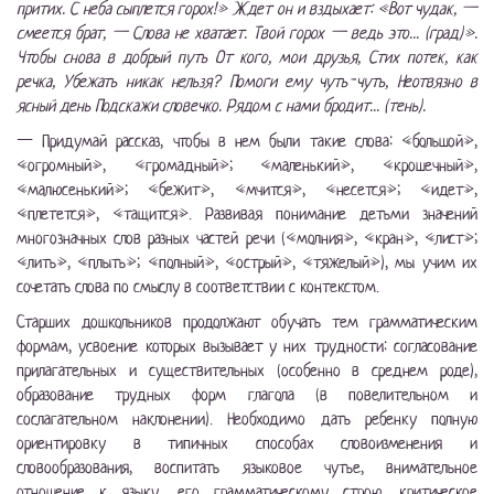
притих. С неба сыплется горох!» Ждет он и вздыхает: «Вот чудак, —
смеется брат, — Слова не хватает. Твой горох — ведь это... (град)».
Чтобы снова в добрый путь От кого, мои друзья, Стих потек, как
речка, Убежать никак нельзя? Помоги ему чуть-чуть, Неотвязно в
ясный день Подскажи словечко. Рядом с нами бродит... (тень).
— Придумай рассказ, чтобы в нем были такие слова: «большой»,
«огромный», «громадный»; «маленький», «крошечный»,
«малюсенький»; «бежит», «мчится», «несется»; «идет»,
«плетется», «тащится». Развивая понимание детьми значений
многозначных слов разных частей речи («молния», «кран», «лист»;
«лить», «плыть»; «полный», «острый», «тяжелый»), мы учим их
сочетать слова по смыслу в соответствии с контекстом.
Старших дошкольников продолжают обучать тем грамматическим
формам, усвоение которых вызывает у них трудности: согласование
прилагательных и существительных (особенно в среднем роде),
образование трудных форм глагола (в повелительном и
сослагательном наклонении). Необходимо дать ребенку полную
ориентировку в типичных способах словоизменения и
словообразования, воспитать языковое чутье, внимательное
отношение к языку, его грамматическому строю, критическое