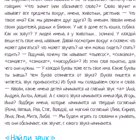
говорим: «Что значит (или обозначает) слово?» Слово звучит и
называет все предметы вокруг, имена, животных, растения. — Что
такое имя? Как мы различаем друг друга? По именам. Назови имена
своих родителей, родных и близких. У нас в доме есть кошка, собака.
Как их зовут? У людей имена, а у животных... (клички). У каждой
вещи есть свое имя, название. Давай посмотрим вокруг и скажем: что
может двигаться? что может звучать? на чем можно сидеть? спать?
ездить? — Подумай, почему так называют: «пылесос», «скакалка»,
«самолет», «самокат», «мясорубка»? Из этих слов понятно, для
чего они нужны. — У каждой буквы тоже есть свое имя. Какие буквы
ты знаешь? Чем буква отличается от звука? (Буква пишется и
читается, звук произносится.) Из букв мы складываем слоги и слова.
— Назови, какие имена детей начинаются на гласный звук «а» (Аня,
Андрей, Антон, Алеша). А с какого звука начинаются имена Ира, Игорь,
Инна? Подбери имена, которые начинаются на твердый согласный
(Рома, Наташа, Рая, Стас, Володя), на мягкий согласный (Лиза, Кирилл,
Леня, Лена, Митя, Люба). — Мы будем играть со словами и узнавать,
что они обозначают, как звучат, с какого звука начинаются.
«Найди звук»