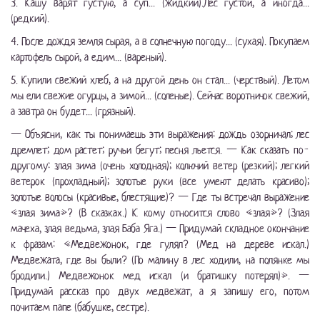
3. Кашу варят густую, а суп... (жидкий).Лес густой, а иногда...
(редкий).
4. После дождя земля сырая, а в солнечную погоду... (сухая). Покупаем
картофель сырой, а едим... (вареный).
5. Купили свежий хлеб, а на другой день он стал... (черствый). Летом
мы ели свежие огурцы, а зимой... (соленые). Сейчас воротничок свежий,
а завтра он будет... (грязный).
— Объясни, как ты понимаешь эти выражения: дождь озорничал; лес
дремлет; дом растет; ручьи бегут; песня льется. — Как сказать по-
другому: злая зима (очень холодная); колючий ветер (резкий); легкий
ветерок (прохладный); золотые руки (все умеют делать красиво);
золотые волосы (красивые, блестящие)? — Где ты встречал выражение
«злая зима»? (В сказках.) К кому относится слово «злая»? (Злая
мачеха, злая ведьма, злая Баба Яга.) — Придумай складное окончание
к фразам: «Медвежонок, где гулял? (Мед на дереве искал.)
Медвежата, где вы были? (По малину в лес ходили, на полянке мы
бродили.) Медвежонок мед искал (и братишку потерял)». —
Придумай рассказ про двух медвежат, а я запишу его, потом
почитаем папе (бабушке, сестре).