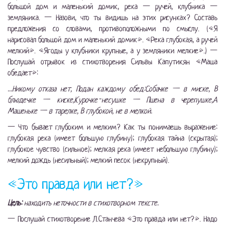
большой дом и маленький домик, река — ручей, клубника —
земляника. — Назови, что ты видишь на этих рисунках? Составь
предложения со словами, противоположными по смыслу. («Я
нарисовал большой дом и маленький домик». «Река глубокая, а ручей
мелкий». «Ягоды у клубники крупные, а у земляники мелкие».) —
Послушай отрывок из стихотворения Сильвы Капутикян «Маша
обедает»:
...Никому отказа нет, Подан каждому обед:Собачке — в миске, В
блюдечке — киске,Курочке-несушке — Пшена в черепушке,А
Машеньке — в тарелке, В глубокой, не в мелкой.
— Что бывает глубоким и мелким? Как ты понимаешь выражение:
глубокая река (имеет большую глубину); глубокая тайна (скрытая);
глубокое чувство (сильное); мелкая река (имеет небольшую глубину);
мелкий дождь (несильный); мелкий песок (некрупный).
«Это правда или нет?»
Цель:
находить неточности в стихотворном тексте.
— Послушай стихотворение Л.Станчева «Это правда или нет?». Надо