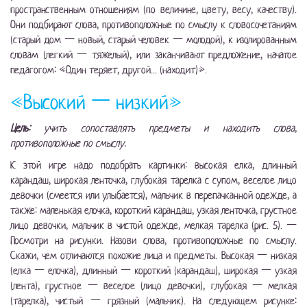
пространственным отношениям (по величине, цвету, весу, качеству).
Они подбирают слова, противоположные по смыслу к словосочетаниям
(старый дом — новый, старый человек — молодой), к изолированным
словам (легкий — тяжелый), или заканчивают предложение, начатое
педагогом: «Один теряет, другой... (находит)».
«Высокий — низкий»
Цель:
учить сопоставлять предметы и находить слова,
противоположные по смыслу.
К этой игре надо подобрать картинки: высокая елка, длинный
карандаш, широкая ленточка, глубокая тарелка с супом, веселое лицо
девочки (смеется или улыбается), мальчик в перепачканной одежде, а
также: маленькая елочка, короткий карандаш, узкая ленточка, грустное
лицо девочки, мальчик в чистой одежде, мелкая тарелка (рис. 5). —
Посмотри на рисунки. Назови слова, противоположные по смыслу.
Скажи, чем отличаются похожие лица и предметы. Высокая — низкая
(елка — елочка), длинный — короткий (карандаш), широкая — узкая
(лента), грустное — веселое (лицо девочки), глубокая — мелкая
(тарелка), чистый — грязный (мальчик). На следующем рисунке: