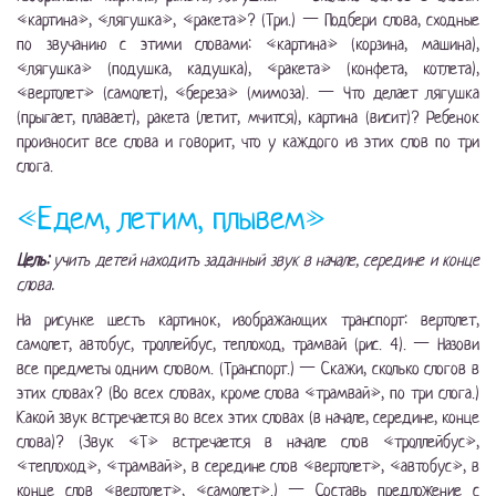
«картина», «лягушка», «ракета»? (Три.) — Подбери слова, сходные
по звучанию с этими словами: «картина» (корзина, машина),
«лягушка» (подушка, кадушка), «ракета» (конфета, котлета),
«вертолет» (самолет), «береза» (мимоза). — Что делает лягушка
(прыгает, плавает), ракета (летит, мчится), картина (висит)? Ребенок
произносит все слова и говорит, что у каждого из этих слов по три
слога.
«Едем, летим, плывем»
Цель:
учить детей находить заданный звук в начале, середине и конце
слова.
На рисунке шесть картинок, изображающих транспорт: вертолет,
самолет, автобус, троллейбус, теплоход, трамвай (рис. 4). — Назови
все предметы одним словом. (Транспорт.) — Скажи, сколько слогов в
этих словах? (Во всех словах, кроме слова «трамвай», по три слога.)
Какой звук встречается во всех этих словах (в начале, середине, конце
слова)? (Звук «Т» встречается в начале слов «троллейбус»,
«теплоход», «трамвай», в середине слов «вертолет», «автобус», в
конце слов «вертолет», «самолет».) — Составь предложение с