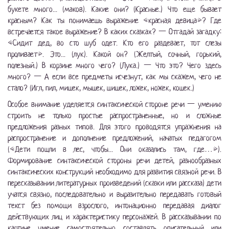
букете много... (маков). Какие они? (Красные.) Что еще бывает
красным? Как ты понимаешь выражение «красная девица»? Где
встречается такое выражение? В каких сказках? — Отгадай загадку:
«Сидит дед, во сто шуб одет. Кто его раздевает, тот слезы
проливает». Это... (лук). Какой он? (Желтый, сочный, горький,
полезный.) В корзине много чего? (Лука.) — Что это? Чего здесь
много? — А если все предметы исчезнут, как мы скажем, чего не
стало? (Игл, пил, мишек, мышек, шишек, ложек, ножек, кошек.)
Особое внимание уделяется синтаксической стороне речи — умению
строить не только простые распространенные, но и сложные
предложения разных типов. Для этого проводятся упражнения на
распространение и дополнение предложений, начатых педагогом
(«Дети пошли в лес, чтобы... Они оказались там, где…»).
Формирование синтаксической стороны речи детей, разнообразных
синтаксических конструкций необходимо для развития связной речи. В
пересказывании литературных произведений (сказки или рассказа) дети
учатся связно, последовательно и выразительно передавать готовый
текст без помощи взрослого, интонационно передавая диалог
действующих лиц и характеристику персонажей. В рассказывании по
картине умение самостоятельно составлять описательный или