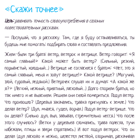
«Скажи точнее»
Цель:
развивать точность словоупотребления в связных
повествовательных рассказах.
— Послушай, что я расскажу. Там, где я буду останавливаться, ты
будешь мне помогать: подбирать слова и составлять предложения.
Жили-были три брата: ветер, ветерок и ветрище. Ветер говорит: «Я
самый главный!» Какой может быть ветер? (Сильный, резкий,
порывистый, холодный...) Ветрище не согласился с братом: «Нет, это я
самый главный, меня и зовут ветрище!» Какой ветрище? (Могучий,
злой, суровый, ледяной.) Ветерочек слушал их и думал: «А какой же
я?» (Легкий, нежный, приятный, ласковый...) Долго спорили братья, но
так ничего и не выяснили. Решили они силой помериться. Подул ветер.
Что произошло? (Деревья закачались, травка пригнулась к земле.) Что
делал ветер? (Дул, мчался, гудел, ворчал.) Подул ветер-ветрище. Что
он делал? (Сильно дул, выл, завывал, стремительно несся.) Что после
этого случилось? (Ветки у деревьев сломались, трава полегла, тучи
набежали, птицы и звери спрятались.) И вот подул ветерок. Что он
делал (дул ласково и нежно, шелестел листвой, озорничал, раскачивал