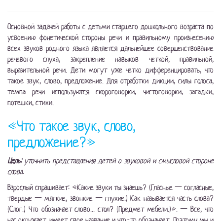
Основной задачей работы с детьми старшего дошкольного возраста по
усвоению фонетической стороны речи и правильному произнесению
всех звуков родного языка является дальнейшее совершенствование
речевого слуха, закрепление навыков четкой, правильной,
выразительной речи. Дети могут уже четко дифференцировать, что
такое звук, слово, предложение. Для отработки дикции, силы голоса,
темпа речи используются скороговорки, чистоговорки, загадки,
потешки, стихи.
«Что такое звук, слово,
предложение?»
Цель:
уточнить представления детей о звуковой и смысловой стороне
слова.
Взрослый спрашивает: «Какие звуки ты знаешь? (Гласные — согласные,
твердые — мягкие, звонкие — глухие.) Как называется часть слова?
(Слог.) Что обозначает слово... стол? (Предмет мебели.)». — Все, что
нас окружает, имеет свое название и что-то обозначает. Поэтому мы и