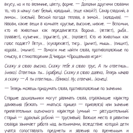
вкусу, но и по величине, цвету, форме. — Дополни другими словами
то, что я начну: снег белый, холодный... (еще какой?). Сахар сладкий, а
лимон... (кислый). Весной погода теплая, а зимой... (холодная). —
Назови, какие вещи в комнате круглые, высокие, низкие. — Вспомни,
кто из животных как передвигается. Ворона... (летает), рыба...
(плавает), кузнечик... (прыгает), уж... (ползает). Кто из животных как
голос подает? Петух... (кукарекает), тигр... (рычит), мышь... (пищит),
корова... (мычит). — Помоги мне найти слова, противоположные по
смыслу, в стихотворении Д.Чиарди «Прощальная игра»:
Скажу я слово высоко, Скажу тебе я слово трус, А ты ответишь...
(низко). Ответишь ты... (храбрец). Скажу я слово далеко, Теперь начало
я скажу — А ты ответишь... (близко). Ну, отвечай... (конец).
— Теперь можешь придумать слова, противоположные по значению.
Старшие дошкольники могут различать слова, отражающие характер
движения (бежать — мчаться; пришел — приплелся) или значение
прилагательных оценочного характера (умный — рассудительный;
старый — дряхлый; робкий — трусливый). Важное место в развитии
словаря занимает работа над антонимами, вследствие которой дети
учатся сопоставлять предметы и явления по временным и