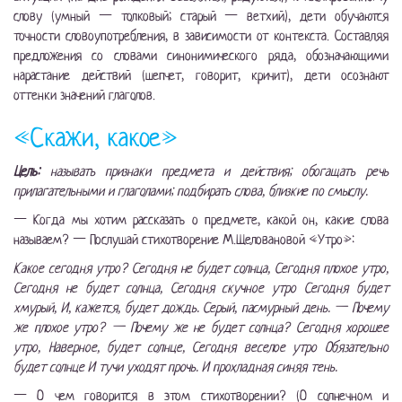
слову (умный — толковый; старый — ветхий), дети обучаются
точности словоупотребления, в зависимости от контекста. Составляя
предложения со словами синонимического ряда, обозначающими
нарастание действий (шепчет, говорит, кричит), дети осознают
оттенки значений глаголов.
«Скажи, какое»
Цель:
называть признаки предмета и действия; обогащать речь
прилагательными и глаголами; подбирать слова, близкие по смыслу.
— Когда мы хотим рассказать о предмете, какой он, какие слова
называем? — Послушай стихотворение М.Щеловановой «Утро»:
Какое сегодня утро? Сегодня не будет солнца, Сегодня плохое утро,
Сегодня не будет солнца, Сегодня скучное утро Сегодня будет
хмурый, И, кажется, будет дождь. Серый, пасмурный день. — Почему
же плохое утро? — Почему же не будет солнца? Сегодня хорошее
утро, Наверное, будет солнце, Сегодня веселое утро Обязательно
будет солнце И тучи уходят прочь. И прохладная синяя тень.
— О чем говорится в этом стихотворении? (О солнечном и