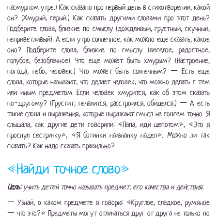
пасмурном утре.) Как сказано про первый день в стихотворении, какой
он? (Хмурый, серый.) Как сказать другими словами про этот день?
Подберите слова, близкие по смыслу (дождливый, грустный, скучный,
неприветливый). А если утро солнечное, как можно еще сказать, какое
оно? Подберите слова, близкие по смыслу (веселое, радостное,
голубое, безоблачное). Что еще может быть хмурым? (Настроение,
погода, небо, человек.) Что может быть солнечным? — Есть еще
слова, которые называют, что делает человек, что можно делать с тем
или иным предметом. Если человек хмурится, как об этом сказать
по-другому? (Грустит, печалится, расстроился, обиделся.) — А есть
такие слова и выражения, которые выражают смысл не совсем точно. Я
слышала, как другие дети говорили: «Папа, иди шепотом», «Это я
проснул сестричку», «Я ботинки наизнанку надел». Можно ли так
сказать? Как надо сказать правильно?
«Найди точное слово»
Цель:
учить детей точно называть предмет, его качества и действия.
— Узнай, о каком предмете я говорю: «Круглое, сладкое, румяное
— что это?» Предметы могут отличаться друг от друга не только по