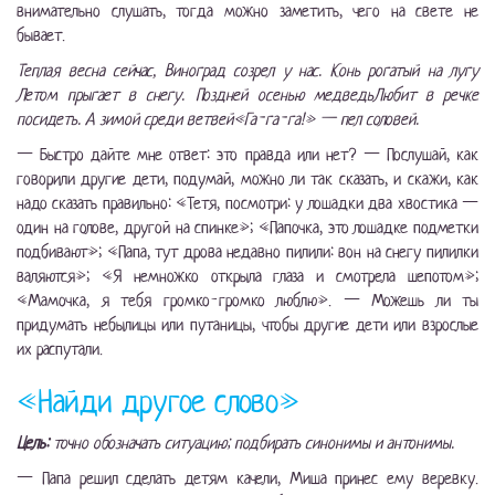
внимательно слушать, тогда можно заметить, чего на свете не
бывает.
Теплая весна сейчас, Виноград созрел у нас. Конь рогатый на лугу
Летом прыгает в снегу. Поздней осенью медведьЛюбит в речке
посидеть. А зимой среди ветвей«Га-га-га!» — пел соловей.
— Быстро дайте мне ответ: это правда или нет? — Послушай, как
говорили другие дети, подумай, можно ли так сказать, и скажи, как
надо сказать правильно: «Тетя, посмотри: у лошадки два хвостика —
один на голове, другой на спинке»; «Папочка, это лошадке подметки
подбивают»; «Папа, тут дрова недавно пилили: вон на снегу пилилки
валяются»; «Я немножко открыла глаза и смотрела шепотом»;
«Мамочка, я тебя громко-громко люблю». — Можешь ли ты
придумать небылицы или путаницы, чтобы другие дети или взрослые
их распутали.
«Найди другое слово»
Цель:
точно обозначать ситуацию; подбирать синонимы и антонимы.
— Папа решил сделать детям качели, Миша принес ему веревку.