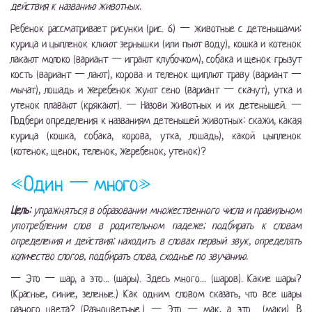
действия к названию животных.
Ребенок рассматривает рисунки (рис. 6) — животные с детенышами:
курица и цыпленок клюют зернышки (или пьют воду), кошка и котенок
лакают молоко (вариант — играют клубочком), собака и щенок грызут
кость (вариант — лают), корова и теленок щиплют траву (вариант —
мычат), лошадь и жеребенок жуют сено (вариант — скачут), утка и
утенок плавают (крякают). — Назови животных и их детенышей. —
Подбери определения к названиям детенышей животных: скажи, какая
курица (кошка, собака, корова, утка, лошадь), какой цыпленок
(котенок, щенок, теленок, жеребенок, утенок)?
«Один — много»
Цель:
упражняться в образовании множественного числа и правильном
употреблении слов в родительном падеже; подбирать к словам
определения и действия; находить в словах первый звук, определять
количество слогов, подбирать слова, сходные по звучанию.
— Это — шар, а это... (шары). Здесь много... (шаров). Какие шары?
(Красные, синие, зеленые.) Как одним словом сказать, что все шары
разного цвета? (Разноцветные.) — Это — мак, а это... (маки). В