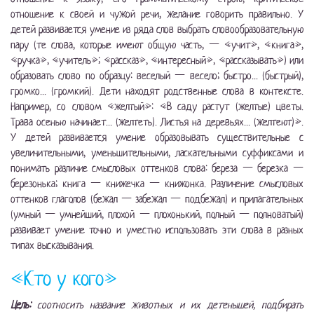
отношение к своей и чужой речи, желание говорить правильно. У
детей развивается умение из ряда слов выбрать словообразовательную
пару (те слова, которые имеют общую часть, — «учит», «книга»,
«ручка», «учитель»; «рассказ», «интересный», «рассказывать») или
образовать слово по образцу: веселый — весело; быстро... (быстрый),
громко... (громкий). Дети находят родственные слова в контексте.
Например, со словом «желтый»: «В саду растут (желтые) цветы.
Трава осенью начинает... (желтеть). Листья на деревьях... (желтеют)».
У детей развивается умение образовывать существительные с
увеличительными, уменьшительными, ласкательными суффиксами и
понимать различие смысловых оттенков слова: береза — березка —
березонька; книга — книжечка — книжонка. Различение смысловых
оттенков глаголов (бежал — забежал — подбежал) и прилагательных
(умный — умнейший, плохой — плохонький, полный — полноватый)
развивает умение точно и уместно использовать эти слова в разных
типах высказывания.
«Кто у кого»
Цель:
соотносить название животных и их детенышей, подбирать