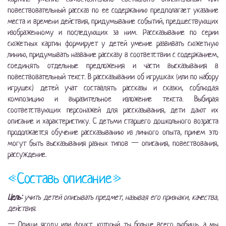
повествовательный рассказ по ее содержанию предполагает указание
места и времени действия, придумывание событий, предшествующих
изображенному и последующих за ним. Рассказывание по серии
сюжетных картин формирует у детей умение развивать сюжетную
линию, придумывать название рассказу в соответствии с содержанием,
соединять отдельные предложения и части высказывания в
повествовательный текст. В рассказывании об игрушках (или по набору
игрушек) детей учат составлять рассказы и сказки, соблюдая
композицию и выразительное изложение текста. Выбирая
соответствующих персонажей для рассказывания, дети дают их
описание и характеристику. С детьми старшего дошкольного возраста
продолжается обучение рассказыванию из личного опыта, причем это
могут быть высказывания разных типов — описания, повествования,
рассуждение.
«Составь описание»
Цель:
учить детей описывать предмет, называя его признаки, качества,
действия.
— Опиши ягоду или фрукт, который ты больше всего любишь, а мы