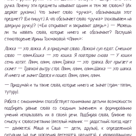
ручка. Почему эти предметы называют одним и тем же словом? (Их
держат руками.) Что значит слово «ручка», обозначающая этот
предмет? (Ею пишут.) А что обозначает слово «ручка» (показываем на
дверную ручку)? («Ею открывают и закрывают дверь».) — Можешь
ли ты назвать слова, которые ничего не обозначают? Послушай
стихотворение Ирины Токмаковой «Плим»:
Ложка — это ложка. А я придумал слово. Ложкой суп едят. Смешное
слово — плим.Кошка — это кошка. Я повторяю снова — У кошки
семь котят. Плим, плим, плим.Тряпка — это тряпка. Вот прыгает и
скачет — Тряпкой вытру стол. Плим, плим, плим.Шапка — это шапка.
И ничего не значит Оделся и пошел. Плим, плим, плим.
— Придумай и ты такие слова, которые ничего не значат (трам-татам,
тутуру).
Работа с синонимами способствует пониманию детьми возможности
подбирать разные слова со сходным значением и формированию
умений использовать их в своей речи. Подбирая слова, близкие по
смыслу к словосочетанию (веселый мальчик — радостный; поезд идет
— движется; Маша и Саша — дети, друзья), к определенной
ситуации (на дне рождения веселятся, радуются), к изолированному